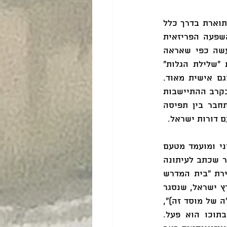
השפעת האמנות היהודית הפריזאית על האמנות הארץ ישראלית בשנות השלושים מתוארת בדרך כלל 
כסטייה מהדרך הציונית. בקטלוג התערוכה מאפיינת האוצרת גולדמן-אידה את ההשפעה הפריזאית 
כניסיון "להניח בצד את סדר היום הלאומי, ולו רק לרגע, ולהתכוונן פנימה". למעשה כפי שאראה 
במאמר זה, האמנות הארצישראלית של שנות השלושים ביטאה אנטיתזה לתפיסת "שלילת הגלות" 
ונתנה ביטוי לזהות מורכבת ומרובדת, שהיא גם יהודית, גם ציונית, גם מודרנית וגם אישית מאוד. 
היבריד לאומי-ליברלי זה – כפי שאראה להלן – נכח בשיח האמנות של התקופה הן בקרב ההתיישבות 
העובדת והן בקרב הרביזיוניסטים. אלה גם אלה חתרו לייצר עוצמה תרבותית שתחבר בין תפיסה 
 דורות ישראל.
פרופ' יוסף גדליה קלַוְזְנֶר היה אחד מדמויות ההשראה האידאולוגית של הימין הציוני ומועמד מטעם 
התנועה הרוויזיוניסטית לכהונת נשיא המדינה בבחירות לנשיאות בשנת 1949. במאמר שכתב לעיתונה 
הרשמי של ההסתדרות הציונית העולמית "העולם", בשנת 1930, קונן קלוזנר על סגירת "בית המדרש 
לאמנות ולמלאכות-אמנות, בצלאל" – המוסד הראשון שהקימה התנועה הציונית בארץ ישראל, שנסגר 
בגלל קשיים כלכליים. תחת הכותרת "הערך התרבותי-לאומי של 'בצלאל' (ליובלו הכ"ה של מוסד זה)", 
רומם קלוזנר את תפקידה של האמנות במסגרת השיח הציוני הלאומי-ליברלי שבתוכו הוא פעל. 