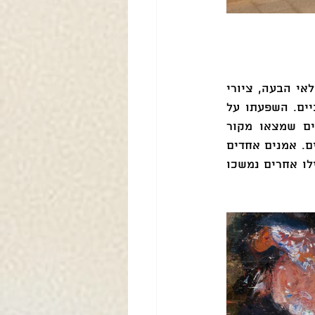
סוטין השליך על הבד את מועקת עולמו הפנימי ועשה זאת במגוון סוגות: דיוקנים מלאי הבעה, ציורי 
טבע דומם המבטאים פרץ של אנרגיה יצירתית וחופש פנימי וציורי נוף אקספרסיביים. השפעתו על 
האמנות המקומית מתקופתו והלאה מוצגת בתערוכה באמצעות עבודות של אמנים שמצאו מקור 
השראה בנושאי הציור שלו – דיוקנאות, נופים, טבע דומם ובעלי חיים מתים ושחוטים. אמנים אחדים 
נמשכו אל החומריות הציורית, אל הנחות הצבע העזות ואל המבע האקספרסיבי, ואילו אחרים נמשכו 