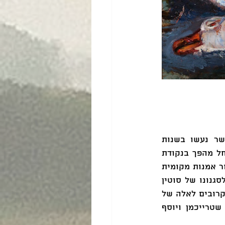
בסיפור תולדות האמנות הישראלית העבודות המשמעותיות בתערוכה הן אלה אשר נעשו בשנות 
השלושים והארבעים של המאה העשרים והושפעו מסוטין באופן ישיר. בתקופה זו חל מהפך בנקודת 
המבט של האמנות הישראלית המתהווה, כאשר אמנים צעירים דחו את התביעה ליצור אמנות מקומית 
ייחודית שאפיינה את שנות העשרים, והפנו את פניהם לאמנות הבינלאומית בכלל ולסגנונו של סוטין 
בפרט. אחדים ממייסדיה של תנועת ההפשטה הישראלית החלו את דרכם בסגנונות הקרובים לאלה של 
אמני פריז, וביניהם מוצגות בתערוכה יצירותיהם של אביגדור סטימצקי, יחזקאל שטרייכמן ויוסף 