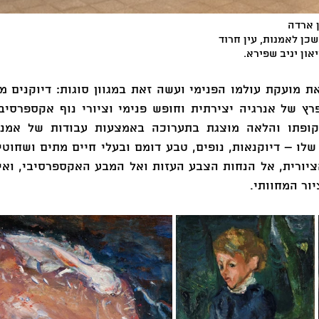
 ארדה 
כן לאמנות, עין חרוד 
ון יניב שפירא.
ור המחוותי.