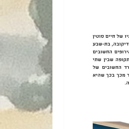
משכן לאמנות עין חרוד גדוש לאחרונה במבקרות ובמבקרים הבאים לראות את עבודותיו של חיים סוטין 
המוצגות בתערוכה "נפש עירומה: חיים סוטין והאמנות הישראלית" (אוצרים: סוריה סדיקובה, בת-שבע 
גולדמן-אידה ויניב שפירא). בתערוכה מוצגות  עבודות של סוטין, אחד האמנים  האירופים החשובים 
והמשפיעים שפעלו במחצית הראשונה של המאה העשרים. סוטין התבסס בפריז בתקופה שבין שתי 
מלחמות העולם והיה חלק בלתי נפרד מאסכולת פריז שעליה נמנו אמני האוונגרד החשובים של 
התקופה. אולם סגולתה של התערוכה אינה רק בעבודותיו של סוטין עצמו, אלא יותר מכך בכך שהיא 
.