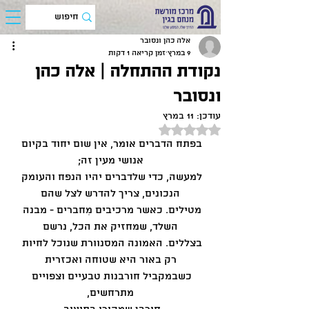
אלה כהן ונסובר
9 במרץ
זמן קריאה 1 דקות
נקודת ההתחלה | אלה כהן
ונסובר
עודכן:
11 במרץ
דירוג של NaN מתוך 5 כוכבים
בפתח הדברים אומר, אין שום יחוד בקיום 
אנושי מעין זה;
למעשה, כדי שלדברים יהיו הנפח והעומק 
הנכונים, צריך להדרש לצל שהם
מטילים. כאשר מרכיבים מִחברים - מבנה 
השלד, שמחזיק את הכל, נרשם
בצללים. האמונה המסנוורת שנוכל לחיות 
רק באור היא שטוחה ואכזרית
כשבמקביל חורבנות טבעיים וצפויים 
מתרחשים,